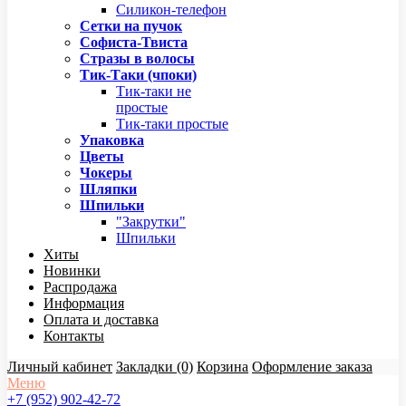
Силикон-телефон
Сетки на пучок
Софиста-Твиста
Стразы в волосы
Тик-Таки (чпоки)
Тик-таки не
простые
Тик-таки простые
Упаковка
Цветы
Чокеры
Шляпки
Шпильки
"Закрутки"
Шпильки
Хиты
Новинки
Распродажа
Информация
Оплата и доставка
Контакты
Личный кабинет
Закладки (0)
Корзина
Оформление заказа
Меню
+7 (952) 902-42-72