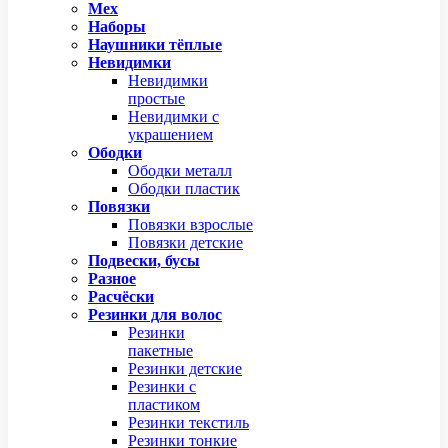
Мех
Наборы
Наушники тёплые
Невидимки
Невидимки
простые
Невидимки с
украшением
Ободки
Ободки металл
Ободки пластик
Повязки
Повязки взрослые
Повязки детские
Подвески, бусы
Разное
Расчёски
Резинки для волос
Резинки
пакетные
Резинки детские
Резинки с
пластиком
Резинки текстиль
Резинки тонкие