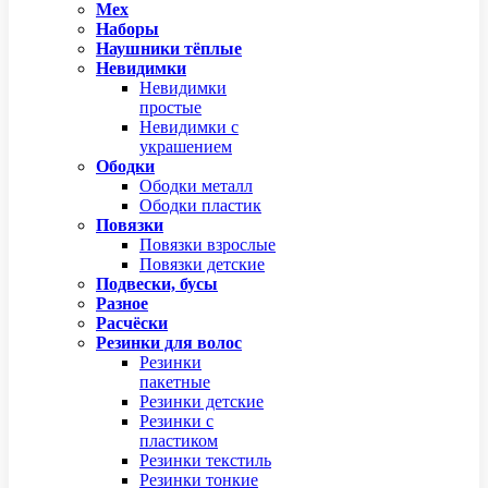
Мех
Наборы
Наушники тёплые
Невидимки
Невидимки
простые
Невидимки с
украшением
Ободки
Ободки металл
Ободки пластик
Повязки
Повязки взрослые
Повязки детские
Подвески, бусы
Разное
Расчёски
Резинки для волос
Резинки
пакетные
Резинки детские
Резинки с
пластиком
Резинки текстиль
Резинки тонкие