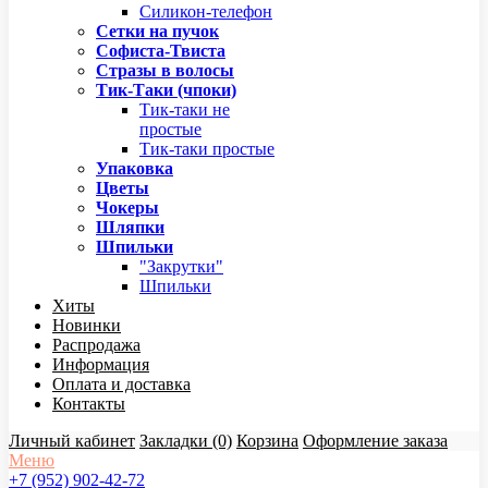
Силикон-телефон
Сетки на пучок
Софиста-Твиста
Стразы в волосы
Тик-Таки (чпоки)
Тик-таки не
простые
Тик-таки простые
Упаковка
Цветы
Чокеры
Шляпки
Шпильки
"Закрутки"
Шпильки
Хиты
Новинки
Распродажа
Информация
Оплата и доставка
Контакты
Личный кабинет
Закладки (0)
Корзина
Оформление заказа
Меню
+7 (952) 902-42-72