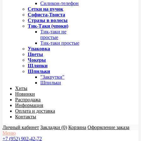
Силикон-телефон
Сетки на пучок
Софиста-Твиста
Стразы в волосы
Тик-Таки (чпоки)
Тик-таки не
простые
Тик-таки простые
Упаковка
Цветы
Чокеры
Шляпки
Шпильки
"Закрутки"
Шпильки
Хиты
Новинки
Распродажа
Информация
Оплата и доставка
Контакты
Личный кабинет
Закладки (0)
Корзина
Оформление заказа
Меню
+7 (952) 902-42-72