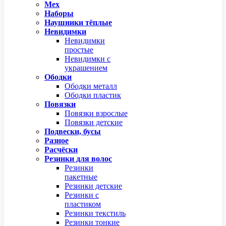
Мех
Наборы
Наушники тёплые
Невидимки
Невидимки
простые
Невидимки с
украшением
Ободки
Ободки металл
Ободки пластик
Повязки
Повязки взрослые
Повязки детские
Подвески, бусы
Разное
Расчёски
Резинки для волос
Резинки
пакетные
Резинки детские
Резинки с
пластиком
Резинки текстиль
Резинки тонкие