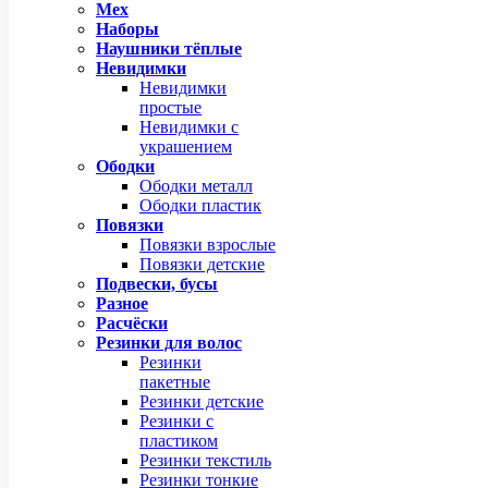
Мех
Наборы
Наушники тёплые
Невидимки
Невидимки
простые
Невидимки с
украшением
Ободки
Ободки металл
Ободки пластик
Повязки
Повязки взрослые
Повязки детские
Подвески, бусы
Разное
Расчёски
Резинки для волос
Резинки
пакетные
Резинки детские
Резинки с
пластиком
Резинки текстиль
Резинки тонкие