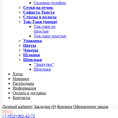
Силикон-телефон
Сетки на пучок
Софиста-Твиста
Стразы в волосы
Тик-Таки (чпоки)
Тик-таки не
простые
Тик-таки простые
Упаковка
Цветы
Чокеры
Шляпки
Шпильки
"Закрутки"
Шпильки
Хиты
Новинки
Распродажа
Информация
Оплата и доставка
Контакты
Личный кабинет
Закладки (0)
Корзина
Оформление заказа
Меню
+7 (952) 902-42-72