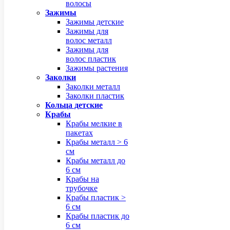
волосы
Зажимы
Зажимы детские
Зажимы для
волос металл
Зажимы для
волос пластик
Зажимы растения
Заколки
Заколки металл
Заколки пластик
Кольца детские
Крабы
Крабы мелкие в
пакетах
Крабы металл > 6
см
Крабы металл до
6 см
Крабы на
трубочке
Крабы пластик >
6 см
Крабы пластик до
6 см