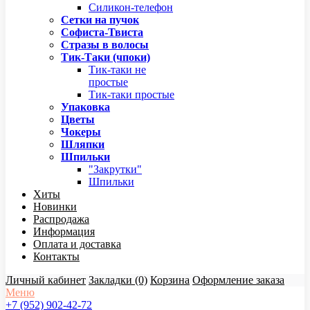
Силикон-телефон
Сетки на пучок
Софиста-Твиста
Стразы в волосы
Тик-Таки (чпоки)
Тик-таки не
простые
Тик-таки простые
Упаковка
Цветы
Чокеры
Шляпки
Шпильки
"Закрутки"
Шпильки
Хиты
Новинки
Распродажа
Информация
Оплата и доставка
Контакты
Личный кабинет
Закладки (0)
Корзина
Оформление заказа
Меню
+7 (952) 902-42-72