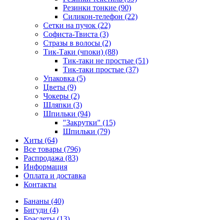
Резинки тонкие (90)
Силикон-телефон (22)
Сетки на пучок (22)
Софиста-Твиста (3)
Стразы в волосы (2)
Тик-Таки (чпоки) (88)
Тик-таки не простые (51)
Тик-таки простые (37)
Упаковка (5)
Цветы (9)
Чокеры (2)
Шляпки (3)
Шпильки (94)
"Закрутки" (15)
Шпильки (79)
Хиты (64)
Все товары (796)
Распродажа (83)
Информация
Оплата и доставка
Контакты
Бананы (40)
Бигуди (4)
Браслеты (13)