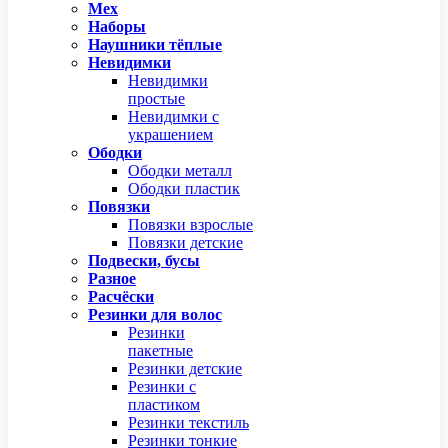
Мех
Наборы
Наушники тёплые
Невидимки
Невидимки
простые
Невидимки с
украшением
Ободки
Ободки металл
Ободки пластик
Повязки
Повязки взрослые
Повязки детские
Подвески, бусы
Разное
Расчёски
Резинки для волос
Резинки
пакетные
Резинки детские
Резинки с
пластиком
Резинки текстиль
Резинки тонкие