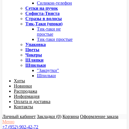
Силикон-телефон
Сетки на пучок
Софиста-Твиста
Стразы в волосы
Тик-Таки (чпоки)
Тик-таки не
простые
Тик-таки простые
Упаковка
Цветы
Чокеры
Шляпки
Шпильки
"Закрутки"
Шпильки
Хиты
Новинки
Распродажа
Информация
Оплата и доставка
Контакты
Личный кабинет
Закладки (0)
Корзина
Оформление заказа
Меню
+7 (952) 902-42-72