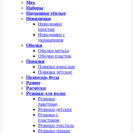
Мех
Наборы
Наушники тёплые
Невидимки
Невидимки
простые
Невидимки с
украшением
Ободки
Ободки металл
Ободки пластик
Повязки
Повязки взрослые
Повязки детские
Подвески, бусы
Разное
Расчёски
Резинки для волос
Резинки
пакетные
Резинки детские
Резинки с
пластиком
Резинки текстиль
Резинки тонкие