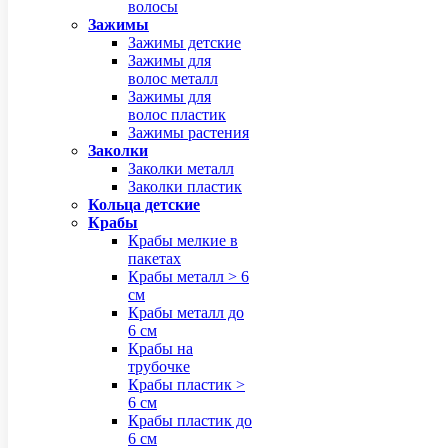
волосы
Зажимы
Зажимы детские
Зажимы для
волос металл
Зажимы для
волос пластик
Зажимы растения
Заколки
Заколки металл
Заколки пластик
Кольца детские
Крабы
Крабы мелкие в
пакетах
Крабы металл > 6
см
Крабы металл до
6 см
Крабы на
трубочке
Крабы пластик >
6 см
Крабы пластик до
6 см