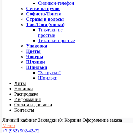
Силикон-телефон
Сетки на пучок
Софиста-Твиста
Стразы в волосы
Тик-Таки (чпоки)
Тик-таки не
простые
Тик-таки простые
Упаковка
Цветы
Чокеры
Шляпки
Шпильки
"Закрутки"
Шпильки
Хиты
Новинки
Распродажа
Информация
Оплата и доставка
Контакты
Личный кабинет
Закладки (0)
Корзина
Оформление заказа
Меню
+7 (952) 902-42-72