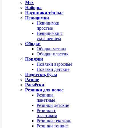
Мех
Наборы
Наушники тёплые
Невидимки
Невидимки
простые
Невидимки с
украшением
Ободки
Ободки металл
Ободки пластик
Повязки
Повязки взрослые
Повязки детские
Подвески, бусы
Разное
Расчёски
Резинки для волос
Резинки
пакетные
Резинки детские
Резинки с
пластиком
Резинки текстиль
Резинки тонкие