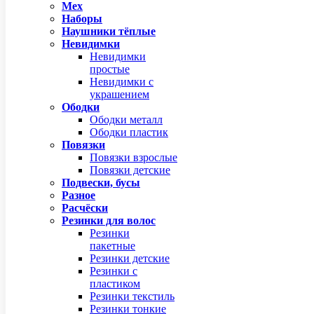
Мех
Наборы
Наушники тёплые
Невидимки
Невидимки
простые
Невидимки с
украшением
Ободки
Ободки металл
Ободки пластик
Повязки
Повязки взрослые
Повязки детские
Подвески, бусы
Разное
Расчёски
Резинки для волос
Резинки
пакетные
Резинки детские
Резинки с
пластиком
Резинки текстиль
Резинки тонкие