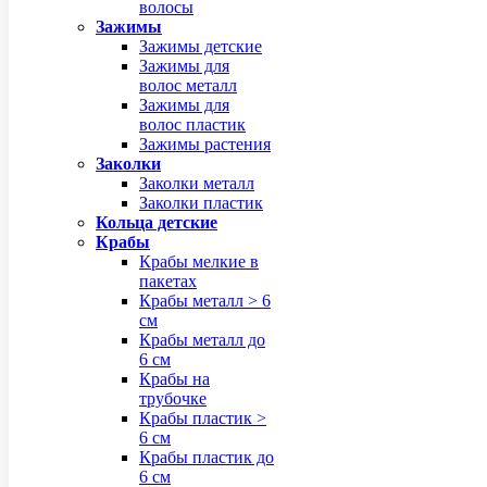
волосы
Зажимы
Зажимы детские
Зажимы для
волос металл
Зажимы для
волос пластик
Зажимы растения
Заколки
Заколки металл
Заколки пластик
Кольца детские
Крабы
Крабы мелкие в
пакетах
Крабы металл > 6
см
Крабы металл до
6 см
Крабы на
трубочке
Крабы пластик >
6 см
Крабы пластик до
6 см