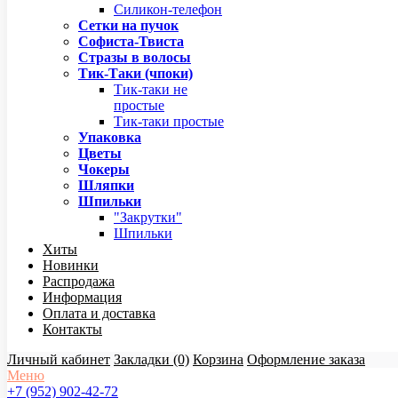
Силикон-телефон
Сетки на пучок
Софиста-Твиста
Стразы в волосы
Тик-Таки (чпоки)
Тик-таки не
простые
Тик-таки простые
Упаковка
Цветы
Чокеры
Шляпки
Шпильки
"Закрутки"
Шпильки
Хиты
Новинки
Распродажа
Информация
Оплата и доставка
Контакты
Личный кабинет
Закладки (0)
Корзина
Оформление заказа
Меню
+7 (952) 902-42-72