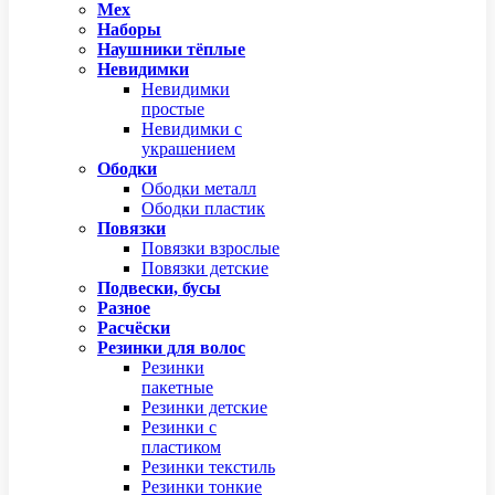
Мех
Наборы
Наушники тёплые
Невидимки
Невидимки
простые
Невидимки с
украшением
Ободки
Ободки металл
Ободки пластик
Повязки
Повязки взрослые
Повязки детские
Подвески, бусы
Разное
Расчёски
Резинки для волос
Резинки
пакетные
Резинки детские
Резинки с
пластиком
Резинки текстиль
Резинки тонкие