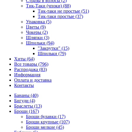
Стразы в волосы (2)
Тик-Таки (чпоки) (88)
Тик-таки не простые (51)
Тик-таки простые (37)
Упаковка (5)
Цветы (9)
Чокеры (2)
Шляпки (3)
Шпильки (94)
"Закрутки" (15)
Шпильки (79)
Хиты (64)
Все товары (796)
Распродажа (83)
Информация
Оплата и доставка
Контакты
Бананы (40)
Бигуди (4)
Браслеты (13)
Броши (167)
Броши булавки (17)
Броши крупные (107)
Броши мелкие (45)