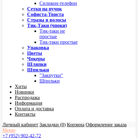
Силикон-телефон
Сетки на пучок
Софиста-Твиста
Стразы в волосы
Тик-Таки (чпоки)
Тик-таки не
простые
Тик-таки простые
Упаковка
Цветы
Чокеры
Шляпки
Шпильки
"Закрутки"
Шпильки
Хиты
Новинки
Распродажа
Информация
Оплата и доставка
Контакты
Личный кабинет
Закладки (0)
Корзина
Оформление заказа
Меню
+7 (952) 902-42-72