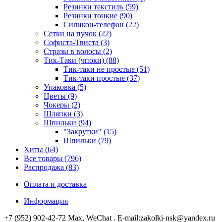
Резинки текстиль (59)
Резинки тонкие (90)
Силикон-телефон (22)
Сетки на пучок (22)
Софиста-Твиста (3)
Стразы в волосы (2)
Тик-Таки (чпоки) (88)
Тик-таки не простые (51)
Тик-таки простые (37)
Упаковка (5)
Цветы (9)
Чокеры (2)
Шляпки (3)
Шпильки (94)
"Закрутки" (15)
Шпильки (79)
Хиты (64)
Все товары (796)
Распродажа (83)
Оплата и доставка
Информация
+7 (952) 902-42-72 Мах, WeChat . E-mail:zakolki-nsk@yandex.ru