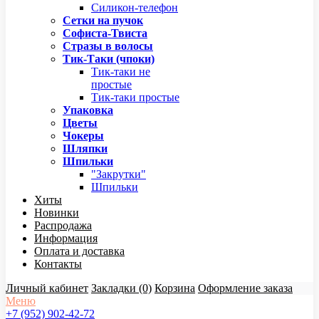
Силикон-телефон
Сетки на пучок
Софиста-Твиста
Стразы в волосы
Тик-Таки (чпоки)
Тик-таки не
простые
Тик-таки простые
Упаковка
Цветы
Чокеры
Шляпки
Шпильки
"Закрутки"
Шпильки
Хиты
Новинки
Распродажа
Информация
Оплата и доставка
Контакты
Личный кабинет
Закладки (0)
Корзина
Оформление заказа
Меню
+7 (952) 902-42-72