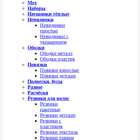
Мех
Наборы
Наушники тёплые
Невидимки
Невидимки
простые
Невидимки с
украшением
Ободки
Ободки металл
Ободки пластик
Повязки
Повязки взрослые
Повязки детские
Подвески, бусы
Разное
Расчёски
Резинки для волос
Резинки
пакетные
Резинки детские
Резинки с
пластиком
Резинки текстиль
Резинки тонкие