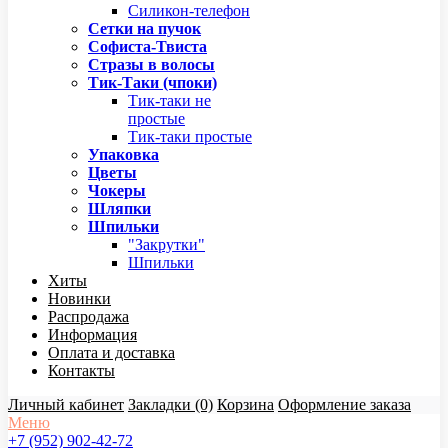
Силикон-телефон
Сетки на пучок
Софиста-Твиста
Стразы в волосы
Тик-Таки (чпоки)
Тик-таки не
простые
Тик-таки простые
Упаковка
Цветы
Чокеры
Шляпки
Шпильки
"Закрутки"
Шпильки
Хиты
Новинки
Распродажа
Информация
Оплата и доставка
Контакты
Личный кабинет
Закладки (0)
Корзина
Оформление заказа
Меню
+7 (952) 902-42-72