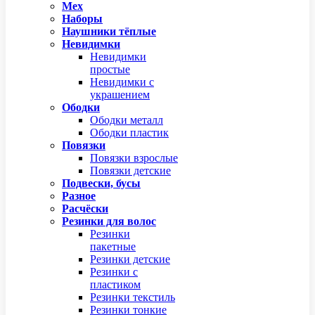
Мех
Наборы
Наушники тёплые
Невидимки
Невидимки
простые
Невидимки с
украшением
Ободки
Ободки металл
Ободки пластик
Повязки
Повязки взрослые
Повязки детские
Подвески, бусы
Разное
Расчёски
Резинки для волос
Резинки
пакетные
Резинки детские
Резинки с
пластиком
Резинки текстиль
Резинки тонкие