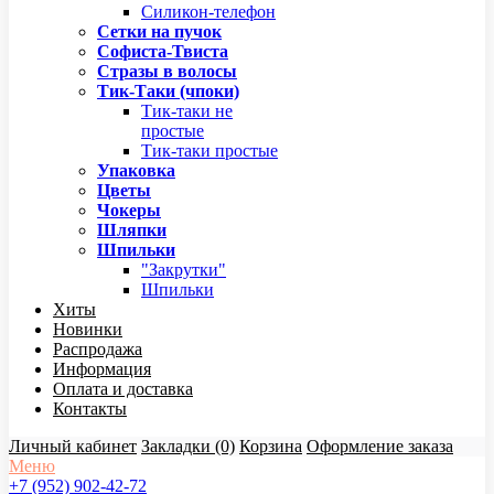
Силикон-телефон
Сетки на пучок
Софиста-Твиста
Стразы в волосы
Тик-Таки (чпоки)
Тик-таки не
простые
Тик-таки простые
Упаковка
Цветы
Чокеры
Шляпки
Шпильки
"Закрутки"
Шпильки
Хиты
Новинки
Распродажа
Информация
Оплата и доставка
Контакты
Личный кабинет
Закладки (0)
Корзина
Оформление заказа
Меню
+7 (952) 902-42-72