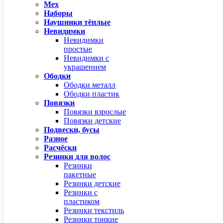
Мех
Наборы
Наушники тёплые
Невидимки
Невидимки
простые
Невидимки с
украшением
Ободки
Ободки металл
Ободки пластик
Повязки
Повязки взрослые
Повязки детские
Подвески, бусы
Разное
Расчёски
Резинки для волос
Резинки
пакетные
Резинки детские
Резинки с
пластиком
Резинки текстиль
Резинки тонкие