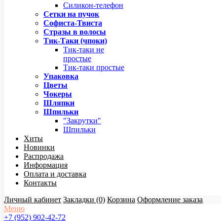
Силикон-телефон
Сетки на пучок
Софиста-Твиста
Стразы в волосы
Тик-Таки (чпоки)
Тик-таки не
простые
Тик-таки простые
Упаковка
Цветы
Чокеры
Шляпки
Шпильки
"Закрутки"
Шпильки
Хиты
Новинки
Распродажа
Информация
Оплата и доставка
Контакты
Личный кабинет
Закладки (0)
Корзина
Оформление заказа
Меню
+7 (952) 902-42-72