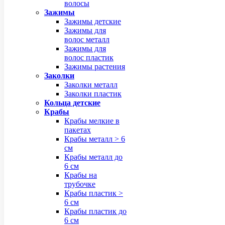
волосы
Зажимы
Зажимы детские
Зажимы для
волос металл
Зажимы для
волос пластик
Зажимы растения
Заколки
Заколки металл
Заколки пластик
Кольца детские
Крабы
Крабы мелкие в
пакетах
Крабы металл > 6
см
Крабы металл до
6 см
Крабы на
трубочке
Крабы пластик >
6 см
Крабы пластик до
6 см