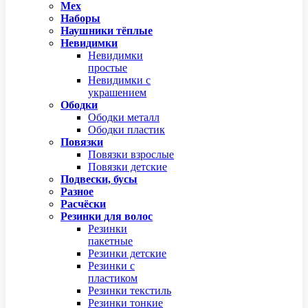
Мех
Наборы
Наушники тёплые
Невидимки
Невидимки
простые
Невидимки с
украшением
Ободки
Ободки металл
Ободки пластик
Повязки
Повязки взрослые
Повязки детские
Подвески, бусы
Разное
Расчёски
Резинки для волос
Резинки
пакетные
Резинки детские
Резинки с
пластиком
Резинки текстиль
Резинки тонкие