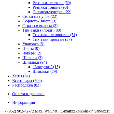
Резинки текстиль (59)
Резинки тонкие (90)
Силикон-телефон (22)
Сетки на пучок (22)
Софиста-Твиста (3)
Стразы в волосы (2)
Тик-Таки (чпоки) (88)
Тик-таки не простые (51)
Тик-таки простые (37)
Упаковка (5)
Цветы (9)
Чокеры (2)
Шляпки (3)
Шпильки (94)
"Закрутки" (15)
Шпильки (79)
Хиты (64)
Все товары (796)
Распродажа (83)
Оплата и доставка
Информация
+7 (952) 902-42-72 Мах, WeChat . E-mail:zakolki-nsk@yandex.ru