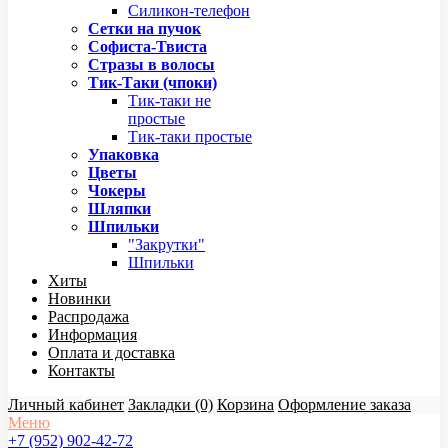
Силикон-телефон
Сетки на пучок
Софиста-Твиста
Стразы в волосы
Тик-Таки (чпоки)
Тик-таки не
простые
Тик-таки простые
Упаковка
Цветы
Чокеры
Шляпки
Шпильки
"Закрутки"
Шпильки
Хиты
Новинки
Распродажа
Информация
Оплата и доставка
Контакты
Личный кабинет
Закладки (0)
Корзина
Оформление заказа
Меню
+7 (952) 902-42-72