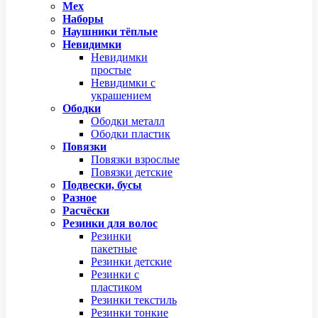
Мех
Наборы
Наушники тёплые
Невидимки
Невидимки
простые
Невидимки с
украшением
Ободки
Ободки металл
Ободки пластик
Повязки
Повязки взрослые
Повязки детские
Подвески, бусы
Разное
Расчёски
Резинки для волос
Резинки
пакетные
Резинки детские
Резинки с
пластиком
Резинки текстиль
Резинки тонкие