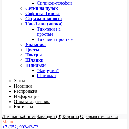
Силикон-телефон
Сетки на пучок
Софиста-Твиста
Стразы в волосы
Тик-Таки (чпоки)
Тик-таки не
простые
Тик-таки простые
Упаковка
Цветы
Чокеры
Шляпки
Шпильки
"Закрутки"
Шпильки
Хиты
Новинки
Распродажа
Информация
Оплата и доставка
Контакты
Личный кабинет
Закладки (0)
Корзина
Оформление заказа
Меню
+7 (952) 902-42-72