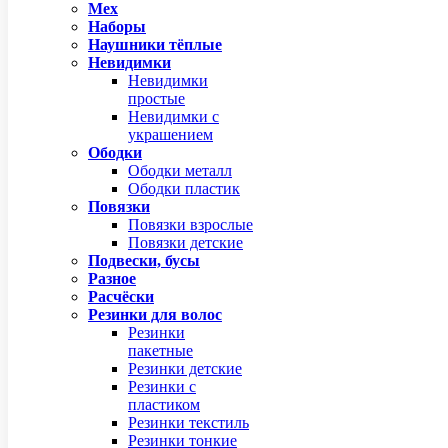
Мех
Наборы
Наушники тёплые
Невидимки
Невидимки
простые
Невидимки с
украшением
Ободки
Ободки металл
Ободки пластик
Повязки
Повязки взрослые
Повязки детские
Подвески, бусы
Разное
Расчёски
Резинки для волос
Резинки
пакетные
Резинки детские
Резинки с
пластиком
Резинки текстиль
Резинки тонкие