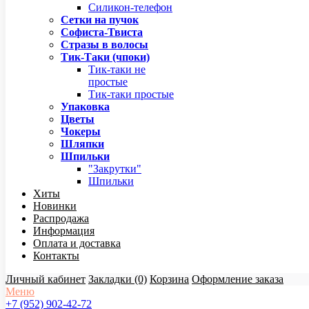
Силикон-телефон
Сетки на пучок
Софиста-Твиста
Стразы в волосы
Тик-Таки (чпоки)
Тик-таки не
простые
Тик-таки простые
Упаковка
Цветы
Чокеры
Шляпки
Шпильки
"Закрутки"
Шпильки
Хиты
Новинки
Распродажа
Информация
Оплата и доставка
Контакты
Личный кабинет
Закладки (0)
Корзина
Оформление заказа
Меню
+7 (952) 902-42-72