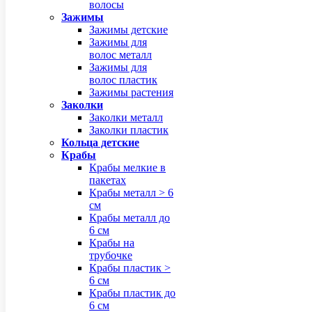
волосы
Зажимы
Зажимы детские
Зажимы для
волос металл
Зажимы для
волос пластик
Зажимы растения
Заколки
Заколки металл
Заколки пластик
Кольца детские
Крабы
Крабы мелкие в
пакетах
Крабы металл > 6
см
Крабы металл до
6 см
Крабы на
трубочке
Крабы пластик >
6 см
Крабы пластик до
6 см