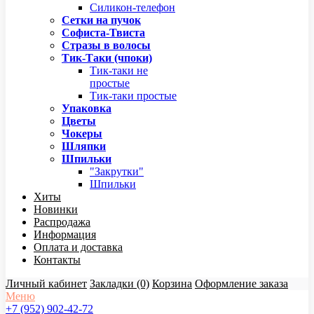
Силикон-телефон
Сетки на пучок
Софиста-Твиста
Стразы в волосы
Тик-Таки (чпоки)
Тик-таки не
простые
Тик-таки простые
Упаковка
Цветы
Чокеры
Шляпки
Шпильки
"Закрутки"
Шпильки
Хиты
Новинки
Распродажа
Информация
Оплата и доставка
Контакты
Личный кабинет
Закладки (0)
Корзина
Оформление заказа
Меню
+7 (952) 902-42-72