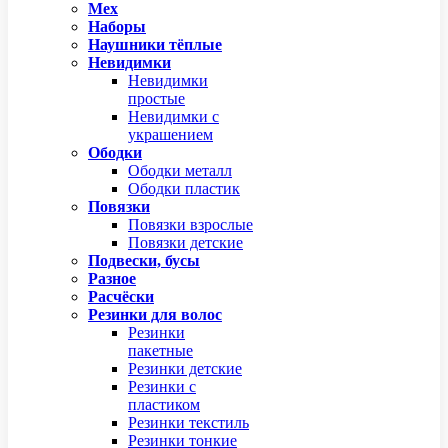
Мех
Наборы
Наушники тёплые
Невидимки
Невидимки
простые
Невидимки с
украшением
Ободки
Ободки металл
Ободки пластик
Повязки
Повязки взрослые
Повязки детские
Подвески, бусы
Разное
Расчёски
Резинки для волос
Резинки
пакетные
Резинки детские
Резинки с
пластиком
Резинки текстиль
Резинки тонкие