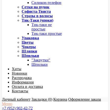
Силикон-телефон
Сетки на пучок
Софиста-Твиста
Стразы в волосы
Тик-Таки (чпоки)
Тик-таки не
простые
Тик-таки простые
Упаковка
Цветы
Чокеры
Шляпки
Шпильки
"Закрутки"
Шпильки
Хиты
Новинки
Распродажа
Информация
Оплата и доставка
Контакты
Личный кабинет
Закладки (0)
Корзина
Оформление заказа
Меню
+7 (952) 902-42-72