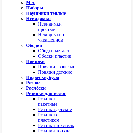
Мех
Наборы
Наушники тёплые
Невидимки
Невидимки
простые
Невидимки с
украшением
Ободки
Ободки металл
Ободки пластик
Повязки
Повязки взрослые
Повязки детские
Подвески, бусы
Разное
Расчёски
Резинки для волос
Резинки
пакетные
Резинки детские
Резинки с
пластиком
Резинки текстиль
Резинки тонкие