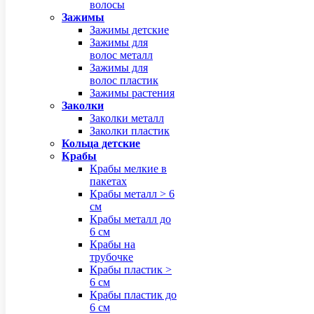
волосы
Зажимы
Зажимы детские
Зажимы для
волос металл
Зажимы для
волос пластик
Зажимы растения
Заколки
Заколки металл
Заколки пластик
Кольца детские
Крабы
Крабы мелкие в
пакетах
Крабы металл > 6
см
Крабы металл до
6 см
Крабы на
трубочке
Крабы пластик >
6 см
Крабы пластик до
6 см