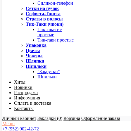
Силикон-телефон
Сетки на пучок
Софиста-Твиста
Стразы в волосы
Тик-Таки (чпоки)
Тик-таки не
простые
Тик-таки простые
Упаковка
Цветы
Чокеры
Шляпки
Шпильки
"Закрутки"
Шпильки
Хиты
Новинки
Распродажа
Информация
Оплата и доставка
Контакты
Личный кабинет
Закладки (0)
Корзина
Оформление заказа
Меню
+7 (952) 902-42-72