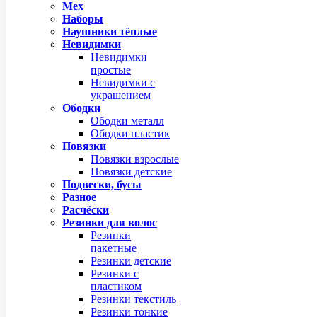
Мех
Наборы
Наушники тёплые
Невидимки
Невидимки
простые
Невидимки с
украшением
Ободки
Ободки металл
Ободки пластик
Повязки
Повязки взрослые
Повязки детские
Подвески, бусы
Разное
Расчёски
Резинки для волос
Резинки
пакетные
Резинки детские
Резинки с
пластиком
Резинки текстиль
Резинки тонкие