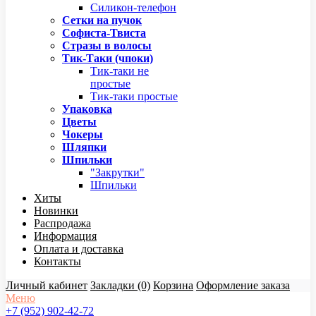
Силикон-телефон
Сетки на пучок
Софиста-Твиста
Стразы в волосы
Тик-Таки (чпоки)
Тик-таки не
простые
Тик-таки простые
Упаковка
Цветы
Чокеры
Шляпки
Шпильки
"Закрутки"
Шпильки
Хиты
Новинки
Распродажа
Информация
Оплата и доставка
Контакты
Личный кабинет
Закладки (0)
Корзина
Оформление заказа
Меню
+7 (952) 902-42-72