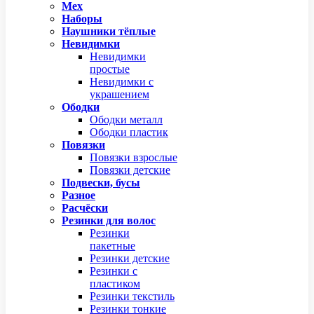
Мех
Наборы
Наушники тёплые
Невидимки
Невидимки
простые
Невидимки с
украшением
Ободки
Ободки металл
Ободки пластик
Повязки
Повязки взрослые
Повязки детские
Подвески, бусы
Разное
Расчёски
Резинки для волос
Резинки
пакетные
Резинки детские
Резинки с
пластиком
Резинки текстиль
Резинки тонкие