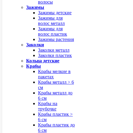
волосы
Зажимы
Зажимы детские
Зажимы для
волос металл
Зажимы для
волос пластик
Зажимы растения
Заколки
Заколки металл
Заколки пластик
Кольца детские
Крабы
Крабы мелкие в
пакетах
Крабы металл > 6
см
Крабы металл до
6 см
Крабы на
трубочке
Крабы пластик >
6 см
Крабы пластик до
6 см