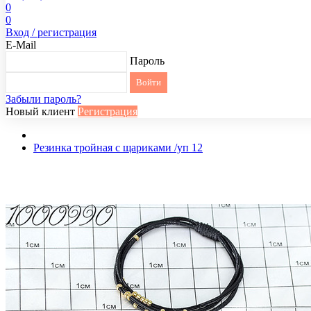
0
0
Вход / регистрация
E-Mail
Пароль
Забыли пароль?
Новый клиент
Регистрация
Резинка тройная с щариками /уп 12