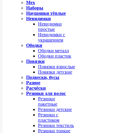
Мех
Наборы
Наушники тёплые
Невидимки
Невидимки
простые
Невидимки с
украшением
Ободки
Ободки металл
Ободки пластик
Повязки
Повязки взрослые
Повязки детские
Подвески, бусы
Разное
Расчёски
Резинки для волос
Резинки
пакетные
Резинки детские
Резинки с
пластиком
Резинки текстиль
Резинки тонкие