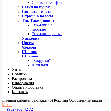
Силикон-телефон
Сетки на пучок
Софиста-Твиста
Стразы в волосы
Тик-Таки (чпоки)
Тик-таки не
простые
Тик-таки простые
Упаковка
Цветы
Чокеры
Шляпки
Шпильки
"Закрутки"
Шпильки
Хиты
Новинки
Распродажа
Информация
Оплата и доставка
Контакты
Личный кабинет
Закладки (0)
Корзина
Оформление заказа
Меню
+7 (952) 902-42-72