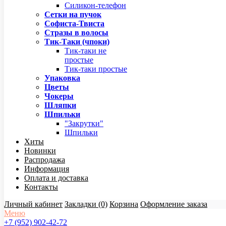
Силикон-телефон
Сетки на пучок
Софиста-Твиста
Стразы в волосы
Тик-Таки (чпоки)
Тик-таки не
простые
Тик-таки простые
Упаковка
Цветы
Чокеры
Шляпки
Шпильки
"Закрутки"
Шпильки
Хиты
Новинки
Распродажа
Информация
Оплата и доставка
Контакты
Личный кабинет
Закладки (0)
Корзина
Оформление заказа
Меню
+7 (952) 902-42-72