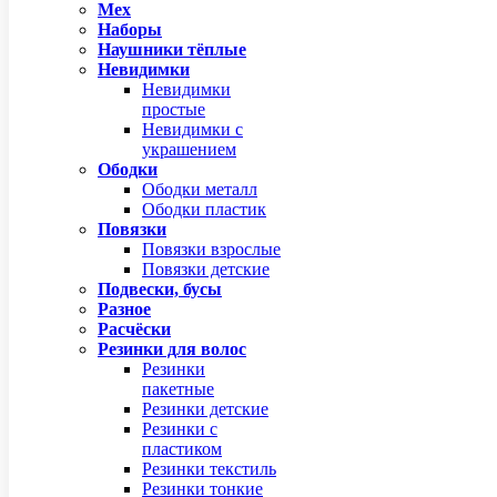
Мех
Наборы
Наушники тёплые
Невидимки
Невидимки
простые
Невидимки с
украшением
Ободки
Ободки металл
Ободки пластик
Повязки
Повязки взрослые
Повязки детские
Подвески, бусы
Разное
Расчёски
Резинки для волос
Резинки
пакетные
Резинки детские
Резинки с
пластиком
Резинки текстиль
Резинки тонкие