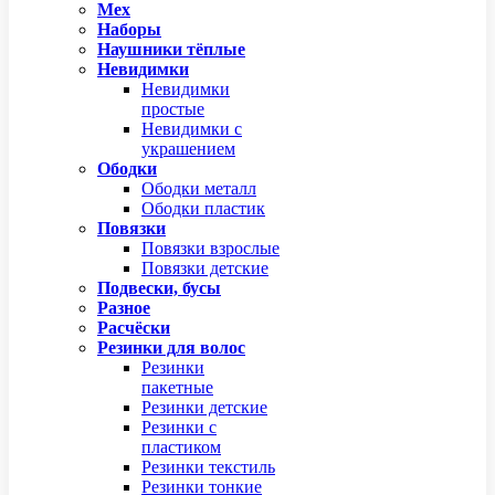
Мех
Наборы
Наушники тёплые
Невидимки
Невидимки
простые
Невидимки с
украшением
Ободки
Ободки металл
Ободки пластик
Повязки
Повязки взрослые
Повязки детские
Подвески, бусы
Разное
Расчёски
Резинки для волос
Резинки
пакетные
Резинки детские
Резинки с
пластиком
Резинки текстиль
Резинки тонкие