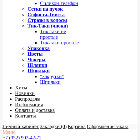
Силикон-телефон
Сетки на пучок
Софиста-Твиста
Стразы в волосы
Тик-Таки (чпоки)
Тик-таки не
простые
Тик-таки простые
Упаковка
Цветы
Чокеры
Шляпки
Шпильки
"Закрутки"
Шпильки
Хиты
Новинки
Распродажа
Информация
Оплата и доставка
Контакты
Личный кабинет
Закладки (0)
Корзина
Оформление заказа
Меню
+7 (952) 902-42-72