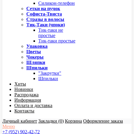
Силикон-телефон
Сетки на пучок
Софиста-Твиста
Стразы в волосы
Тик-Таки (чпоки)
Тик-таки не
простые
Тик-таки простые
Упаковка
Цветы
Чокеры
Шляпки
Шпильки
"Закрутки"
Шпильки
Хиты
Новинки
Распродажа
Информация
Оплата и доставка
Контакты
Личный кабинет
Закладки (0)
Корзина
Оформление заказа
Меню
+7 (952) 902-42-72