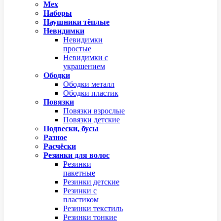
Мех
Наборы
Наушники тёплые
Невидимки
Невидимки
простые
Невидимки с
украшением
Ободки
Ободки металл
Ободки пластик
Повязки
Повязки взрослые
Повязки детские
Подвески, бусы
Разное
Расчёски
Резинки для волос
Резинки
пакетные
Резинки детские
Резинки с
пластиком
Резинки текстиль
Резинки тонкие