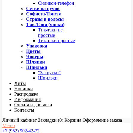
Силикон-телефон
Сетки на пучок
Софиста-Твиста
Стразы в волосы
Тик-Таки (чпоки)
Тик-таки не
простые
Тик-таки простые
Упаковка
Цветы
Чокеры
Шляпки
Шпильки
"Закрутки"
Шпильки
Хиты
Новинки
Распродажа
Информация
Оплата и доставка
Контакты
Личный кабинет
Закладки (0)
Корзина
Оформление заказа
Меню
+7 (952) 902-42-72