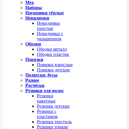
Мех
Наборы
Наушники тёплые
Невидимки
Невидимки
простые
Невидимки с
украшением
Ободки
Ободки металл
Ободки пластик
Повязки
Повязки взрослые
Повязки детские
Подвески, бусы
Разное
Расчёски
Резинки для волос
Резинки
пакетные
Резинки детские
Резинки с
пластиком
Резинки текстиль
Резинки тонкие