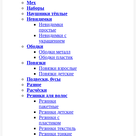
Мех
Наборы
Наушники тёплые
Невидимки
Невидимки
простые
Невидимки с
украшением
Ободки
Ободки металл
Ободки пластик
Повязки
Повязки взрослые
Повязки детские
Подвески, бусы
Разное
Расчёски
Резинки для волос
Резинки
пакетные
Резинки детские
Резинки с
пластиком
Резинки текстиль
Резинки тонкие