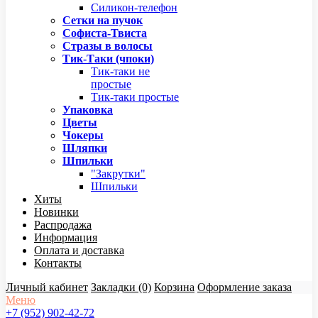
Силикон-телефон
Сетки на пучок
Софиста-Твиста
Стразы в волосы
Тик-Таки (чпоки)
Тик-таки не
простые
Тик-таки простые
Упаковка
Цветы
Чокеры
Шляпки
Шпильки
"Закрутки"
Шпильки
Хиты
Новинки
Распродажа
Информация
Оплата и доставка
Контакты
Личный кабинет
Закладки (0)
Корзина
Оформление заказа
Меню
+7 (952) 902-42-72