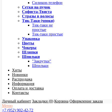
Силикон-телефон
Сетки на пучок
Софиста-Твиста
Стразы в волосы
Тик-Таки (чпоки)
Тик-таки не
простые
Тик-таки простые
Упаковка
Цветы
Чокеры
Шляпки
Шпильки
"Закрутки"
Шпильки
Хиты
Новинки
Распродажа
Информация
Оплата и доставка
Контакты
Личный кабинет
Закладки (0)
Корзина
Оформление заказа
Меню
+7 (952) 902-42-72