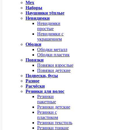
Мех
Наборы
Наушники тёплые
Невидимки
Невидимки
простые
Невидимки с
украшением
Ободки
Ободки металл
Ободки пластик
Повязки
Повязки взрослые
Повязки детские
Подвески, бусы
Разное
Расчёски
Резинки для волос
Резинки
пакетные
Резинки детские
Резинки с
пластиком
Резинки текстиль
Резинки тонкие