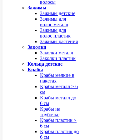
волосы
Зажимы
Зажимы детские
Зажимы для
волос металл
Зажимы для
волос пластик
Зажимы растения
Заколки
Заколки металл
Заколки пластик
Кольца детские
Крабы
Крабы мелкие в
пакетах
Крабы металл > 6
см
Крабы металл до
6 см
Крабы на
трубочке
Крабы пластик >
6 см
Крабы пластик до
6 см