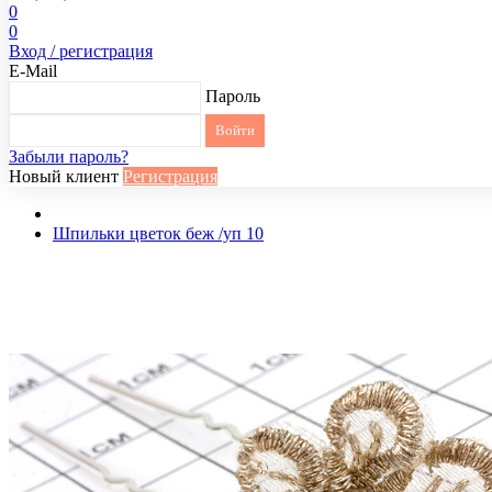
0
0
Вход / регистрация
E-Mail
Пароль
Забыли пароль?
Новый клиент
Регистрация
Шпильки цветок беж /уп 10