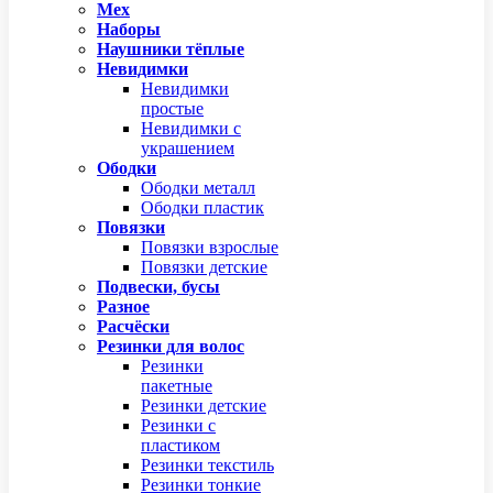
Мех
Наборы
Наушники тёплые
Невидимки
Невидимки
простые
Невидимки с
украшением
Ободки
Ободки металл
Ободки пластик
Повязки
Повязки взрослые
Повязки детские
Подвески, бусы
Разное
Расчёски
Резинки для волос
Резинки
пакетные
Резинки детские
Резинки с
пластиком
Резинки текстиль
Резинки тонкие