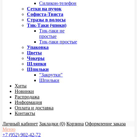
Силикон-телефон
Сетки на пучок
Софиста-Твиста
Стразы в волосы
Тик-Таки (чпоки)
Тик-таки не
простые
Тик-таки простые
Упаковка
Цветы
Чокеры
Шляпки
Шпильки
"Закрутки"
Шпильки
Хиты
Новинки
Распродажа
Информация
Оплата и доставка
Контакты
Личный кабинет
Закладки (0)
Корзина
Оформление заказа
Меню
+7 (952) 902-42-72