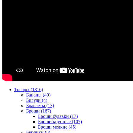
Товары (1816)
Бананы (40)
Бигуди (4)
Браслеты (13)
Броши (167)
Броши булавки (17)
Броши крупные (107)
Броши мелкие (45)
Бублики (5)