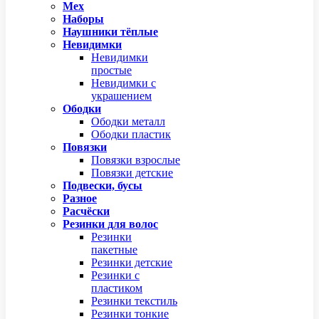
Мех
Наборы
Наушники тёплые
Невидимки
Невидимки
простые
Невидимки с
украшением
Ободки
Ободки металл
Ободки пластик
Повязки
Повязки взрослые
Повязки детские
Подвески, бусы
Разное
Расчёски
Резинки для волос
Резинки
пакетные
Резинки детские
Резинки с
пластиком
Резинки текстиль
Резинки тонкие