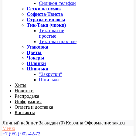
Силикон-телефон
Сетки на пучок
Софиста-Твиста
Стразы в волосы
Тик-Таки (чпоки)
Тик-таки не
простые
Тик-таки простые
Упаковка
Цветы
Чокеры
Шляпки
Шпильки
"Закрутки"
Шпильки
Хиты
Новинки
Распродажа
Информация
Оплата и доставка
Контакты
Личный кабинет
Закладки (0)
Корзина
Оформление заказа
Меню
+7 (952) 902-42-72