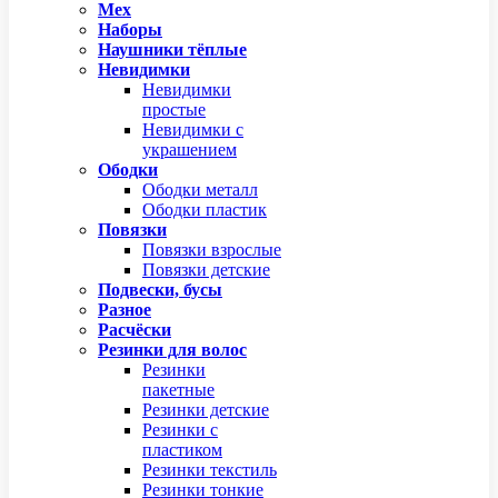
Мех
Наборы
Наушники тёплые
Невидимки
Невидимки
простые
Невидимки с
украшением
Ободки
Ободки металл
Ободки пластик
Повязки
Повязки взрослые
Повязки детские
Подвески, бусы
Разное
Расчёски
Резинки для волос
Резинки
пакетные
Резинки детские
Резинки с
пластиком
Резинки текстиль
Резинки тонкие