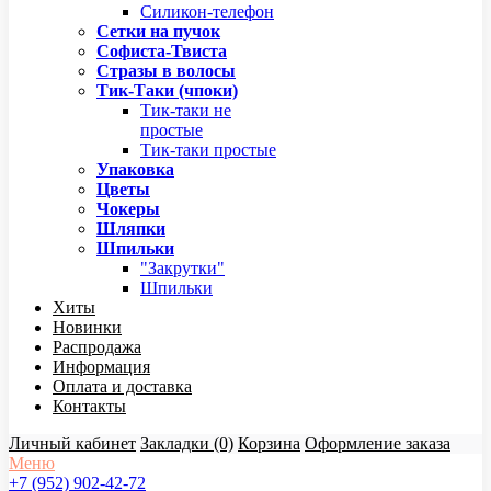
Силикон-телефон
Сетки на пучок
Софиста-Твиста
Стразы в волосы
Тик-Таки (чпоки)
Тик-таки не
простые
Тик-таки простые
Упаковка
Цветы
Чокеры
Шляпки
Шпильки
"Закрутки"
Шпильки
Хиты
Новинки
Распродажа
Информация
Оплата и доставка
Контакты
Личный кабинет
Закладки (0)
Корзина
Оформление заказа
Меню
+7 (952) 902-42-72