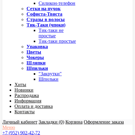
Силикон-телефон
Сетки на пучок
Софиста-Твиста
Стразы в волосы
Тик-Таки (чпоки)
Тик-таки не
простые
Тик-таки простые
Упаковка
Цветы
Чокеры
Шляпки
Шпильки
"Закрутки"
Шпильки
Хиты
Новинки
Распродажа
Информация
Оплата и доставка
Контакты
Личный кабинет
Закладки (0)
Корзина
Оформление заказа
Меню
+7 (952) 902-42-72