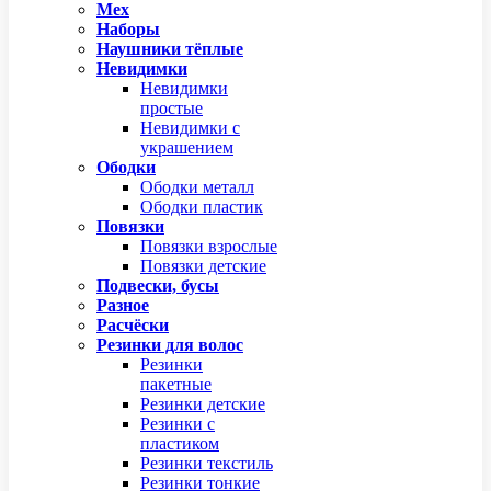
Мех
Наборы
Наушники тёплые
Невидимки
Невидимки
простые
Невидимки с
украшением
Ободки
Ободки металл
Ободки пластик
Повязки
Повязки взрослые
Повязки детские
Подвески, бусы
Разное
Расчёски
Резинки для волос
Резинки
пакетные
Резинки детские
Резинки с
пластиком
Резинки текстиль
Резинки тонкие