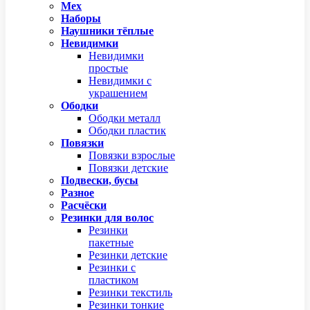
Мех
Наборы
Наушники тёплые
Невидимки
Невидимки
простые
Невидимки с
украшением
Ободки
Ободки металл
Ободки пластик
Повязки
Повязки взрослые
Повязки детские
Подвески, бусы
Разное
Расчёски
Резинки для волос
Резинки
пакетные
Резинки детские
Резинки с
пластиком
Резинки текстиль
Резинки тонкие