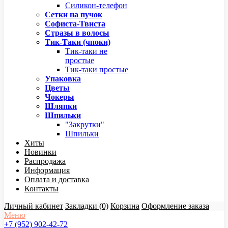
Силикон-телефон
Сетки на пучок
Софиста-Твиста
Стразы в волосы
Тик-Таки (чпоки)
Тик-таки не
простые
Тик-таки простые
Упаковка
Цветы
Чокеры
Шляпки
Шпильки
"Закрутки"
Шпильки
Хиты
Новинки
Распродажа
Информация
Оплата и доставка
Контакты
Личный кабинет
Закладки (0)
Корзина
Оформление заказа
Меню
+7 (952) 902-42-72