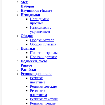
Мех
Наборы
Наушники тёплые
Невидимки
Невидимки
простые
Невидимки с
украшением
Ободки
Ободки металл
Ободки пластик
Повязки
Повязки взрослые
Повязки детские
Подвески, бусы
Разное
Расчёски
Резинки для волос
Резинки
пакетные
Резинки детские
Резинки с
пластиком
Резинки текстиль
Резинки тонкие