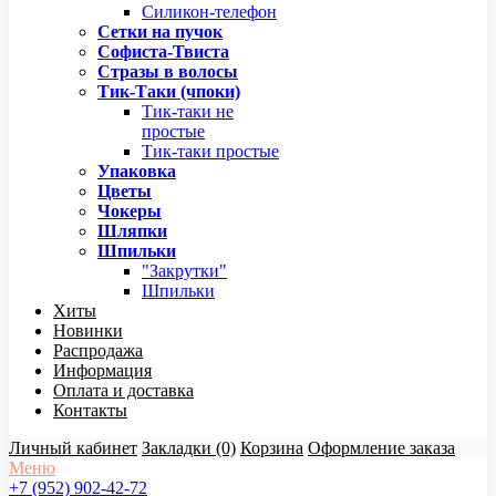
Силикон-телефон
Сетки на пучок
Софиста-Твиста
Стразы в волосы
Тик-Таки (чпоки)
Тик-таки не
простые
Тик-таки простые
Упаковка
Цветы
Чокеры
Шляпки
Шпильки
"Закрутки"
Шпильки
Хиты
Новинки
Распродажа
Информация
Оплата и доставка
Контакты
Личный кабинет
Закладки (0)
Корзина
Оформление заказа
Меню
+7 (952) 902-42-72