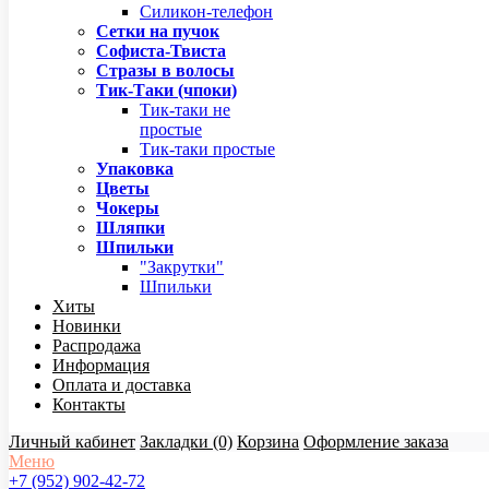
Силикон-телефон
Сетки на пучок
Софиста-Твиста
Стразы в волосы
Тик-Таки (чпоки)
Тик-таки не
простые
Тик-таки простые
Упаковка
Цветы
Чокеры
Шляпки
Шпильки
"Закрутки"
Шпильки
Хиты
Новинки
Распродажа
Информация
Оплата и доставка
Контакты
Личный кабинет
Закладки (0)
Корзина
Оформление заказа
Меню
+7 (952) 902-42-72