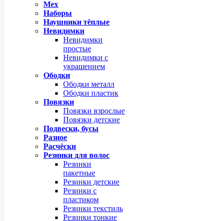
Мех
Наборы
Наушники тёплые
Невидимки
Невидимки
простые
Невидимки с
украшением
Ободки
Ободки металл
Ободки пластик
Повязки
Повязки взрослые
Повязки детские
Подвески, бусы
Разное
Расчёски
Резинки для волос
Резинки
пакетные
Резинки детские
Резинки с
пластиком
Резинки текстиль
Резинки тонкие