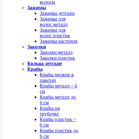
волосы
Зажимы
Зажимы детские
Зажимы для
волос металл
Зажимы для
волос пластик
Зажимы растения
Заколки
Заколки металл
Заколки пластик
Кольца детские
Крабы
Крабы мелкие в
пакетах
Крабы металл > 6
см
Крабы металл до
6 см
Крабы на
трубочке
Крабы пластик >
6 см
Крабы пластик до
6 см