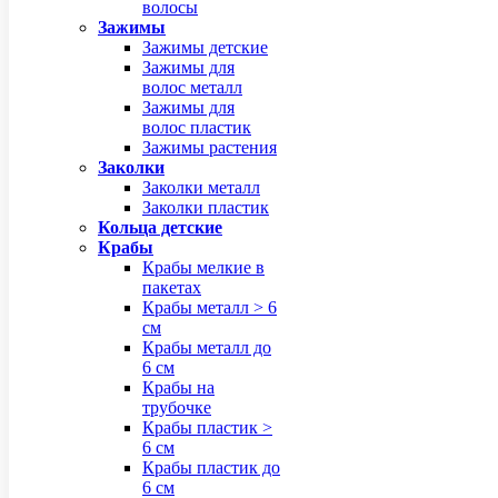
волосы
Зажимы
Зажимы детские
Зажимы для
волос металл
Зажимы для
волос пластик
Зажимы растения
Заколки
Заколки металл
Заколки пластик
Кольца детские
Крабы
Крабы мелкие в
пакетах
Крабы металл > 6
см
Крабы металл до
6 см
Крабы на
трубочке
Крабы пластик >
6 см
Крабы пластик до
6 см