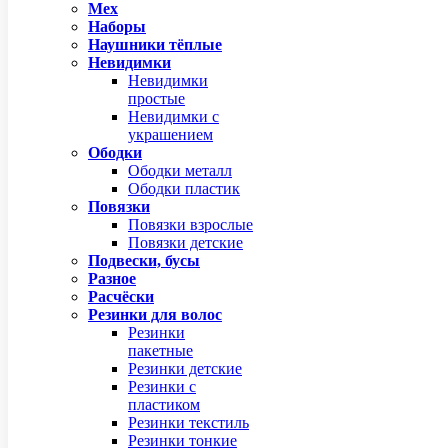
Мех
Наборы
Наушники тёплые
Невидимки
Невидимки
простые
Невидимки с
украшением
Ободки
Ободки металл
Ободки пластик
Повязки
Повязки взрослые
Повязки детские
Подвески, бусы
Разное
Расчёски
Резинки для волос
Резинки
пакетные
Резинки детские
Резинки с
пластиком
Резинки текстиль
Резинки тонкие