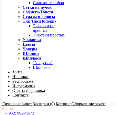
Силикон-телефон
Сетки на пучок
Софиста-Твиста
Стразы в волосы
Тик-Таки (чпоки)
Тик-таки не
простые
Тик-таки простые
Упаковка
Цветы
Чокеры
Шляпки
Шпильки
"Закрутки"
Шпильки
Хиты
Новинки
Распродажа
Информация
Оплата и доставка
Контакты
Личный кабинет
Закладки (0)
Корзина
Оформление заказа
Меню
+7 (952) 902-42-72