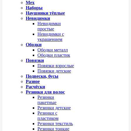
Мех
Наборы
Наушники тёплые
Невидимки
Невидимки
простые
Невидимки с
украшением
Ободки
Ободки металл
Ободки пластик
Повязки
Повязки взрослые
Повязки детские
Подвески, бусы
Разное
Расчёски
Резинки для волос
Резинки
пакетные
Резинки детские
Резинки с
пластиком
Резинки текстиль
Резинки тонкие