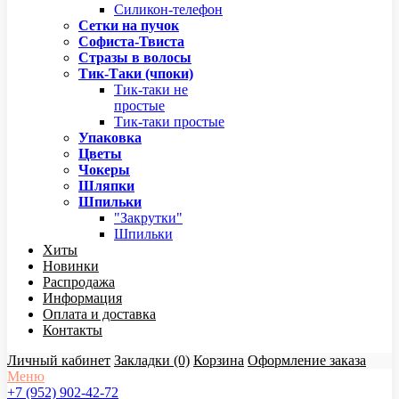
Силикон-телефон
Сетки на пучок
Софиста-Твиста
Стразы в волосы
Тик-Таки (чпоки)
Тик-таки не
простые
Тик-таки простые
Упаковка
Цветы
Чокеры
Шляпки
Шпильки
"Закрутки"
Шпильки
Хиты
Новинки
Распродажа
Информация
Оплата и доставка
Контакты
Личный кабинет
Закладки (0)
Корзина
Оформление заказа
Меню
+7 (952) 902-42-72