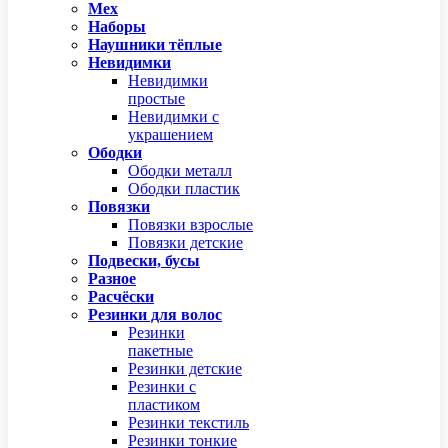
Мех
Наборы
Наушники тёплые
Невидимки
Невидимки
простые
Невидимки с
украшением
Ободки
Ободки металл
Ободки пластик
Повязки
Повязки взрослые
Повязки детские
Подвески, бусы
Разное
Расчёски
Резинки для волос
Резинки
пакетные
Резинки детские
Резинки с
пластиком
Резинки текстиль
Резинки тонкие