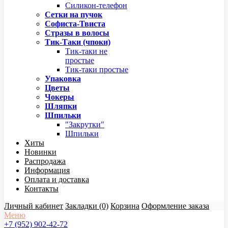
Силикон-телефон
Сетки на пучок
Софиста-Твиста
Стразы в волосы
Тик-Таки (чпоки)
Тик-таки не
простые
Тик-таки простые
Упаковка
Цветы
Чокеры
Шляпки
Шпильки
"Закрутки"
Шпильки
Хиты
Новинки
Распродажа
Информация
Оплата и доставка
Контакты
Личный кабинет
Закладки (0)
Корзина
Оформление заказа
Меню
+7 (952) 902-42-72