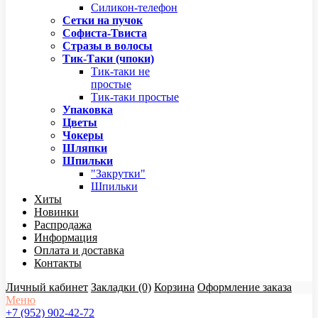
Силикон-телефон
Сетки на пучок
Софиста-Твиста
Стразы в волосы
Тик-Таки (чпоки)
Тик-таки не
простые
Тик-таки простые
Упаковка
Цветы
Чокеры
Шляпки
Шпильки
"Закрутки"
Шпильки
Хиты
Новинки
Распродажа
Информация
Оплата и доставка
Контакты
Личный кабинет
Закладки (0)
Корзина
Оформление заказа
Меню
+7 (952) 902-42-72