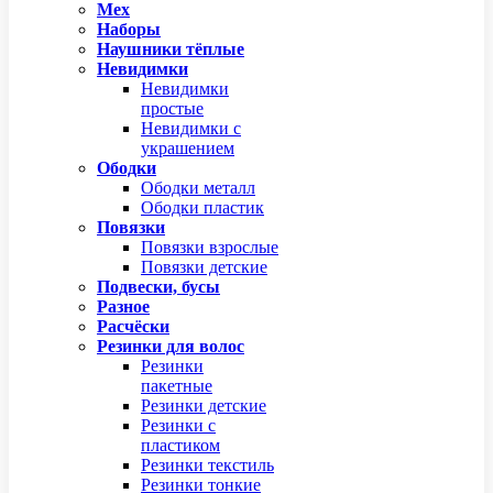
Мех
Наборы
Наушники тёплые
Невидимки
Невидимки
простые
Невидимки с
украшением
Ободки
Ободки металл
Ободки пластик
Повязки
Повязки взрослые
Повязки детские
Подвески, бусы
Разное
Расчёски
Резинки для волос
Резинки
пакетные
Резинки детские
Резинки с
пластиком
Резинки текстиль
Резинки тонкие