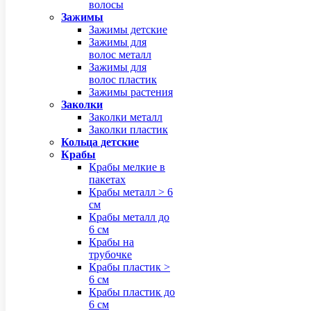
волосы
Зажимы
Зажимы детские
Зажимы для
волос металл
Зажимы для
волос пластик
Зажимы растения
Заколки
Заколки металл
Заколки пластик
Кольца детские
Крабы
Крабы мелкие в
пакетах
Крабы металл > 6
см
Крабы металл до
6 см
Крабы на
трубочке
Крабы пластик >
6 см
Крабы пластик до
6 см