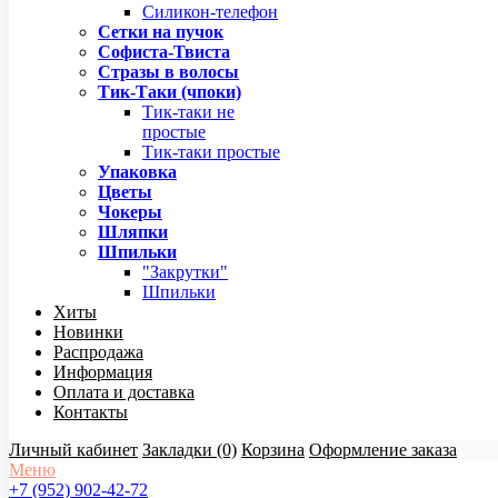
Силикон-телефон
Сетки на пучок
Софиста-Твиста
Стразы в волосы
Тик-Таки (чпоки)
Тик-таки не
простые
Тик-таки простые
Упаковка
Цветы
Чокеры
Шляпки
Шпильки
"Закрутки"
Шпильки
Хиты
Новинки
Распродажа
Информация
Оплата и доставка
Контакты
Личный кабинет
Закладки (0)
Корзина
Оформление заказа
Меню
+7 (952) 902-42-72