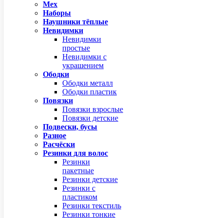
Мех
Наборы
Наушники тёплые
Невидимки
Невидимки
простые
Невидимки с
украшением
Ободки
Ободки металл
Ободки пластик
Повязки
Повязки взрослые
Повязки детские
Подвески, бусы
Разное
Расчёски
Резинки для волос
Резинки
пакетные
Резинки детские
Резинки с
пластиком
Резинки текстиль
Резинки тонкие