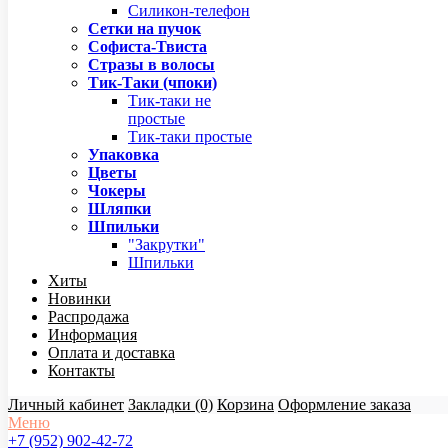
Силикон-телефон
Сетки на пучок
Софиста-Твиста
Стразы в волосы
Тик-Таки (чпоки)
Тик-таки не
простые
Тик-таки простые
Упаковка
Цветы
Чокеры
Шляпки
Шпильки
"Закрутки"
Шпильки
Хиты
Новинки
Распродажа
Информация
Оплата и доставка
Контакты
Личный кабинет
Закладки (0)
Корзина
Оформление заказа
Меню
+7 (952) 902-42-72