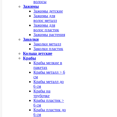
волосы
Зажимы
Зажимы детские
Зажимы для
волос металл
Зажимы для
волос пластик
Зажимы растения
Заколки
Заколки металл
Заколки пластик
Кольца детские
Крабы
Крабы мелкие в
пакетах
Крабы металл > 6
см
Крабы металл до
6 см
Крабы на
трубочке
Крабы пластик >
6 см
Крабы пластик до
6 см