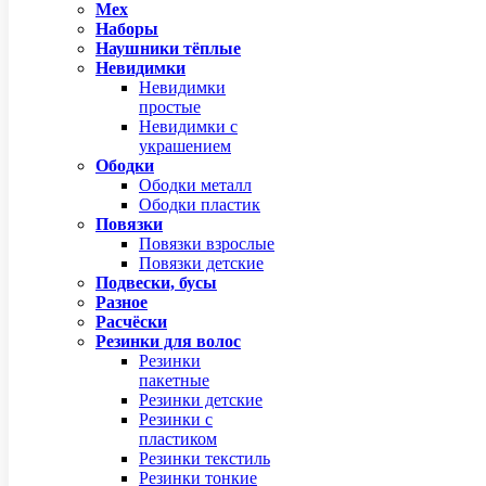
Мех
Наборы
Наушники тёплые
Невидимки
Невидимки
простые
Невидимки с
украшением
Ободки
Ободки металл
Ободки пластик
Повязки
Повязки взрослые
Повязки детские
Подвески, бусы
Разное
Расчёски
Резинки для волос
Резинки
пакетные
Резинки детские
Резинки с
пластиком
Резинки текстиль
Резинки тонкие