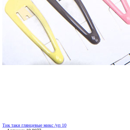
Тик таки глянцевые микс /уп 10