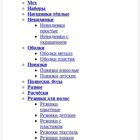
Мех
Наборы
Наушники тёплые
Невидимки
Невидимки
простые
Невидимки с
украшением
Ободки
Ободки металл
Ободки пластик
Повязки
Повязки взрослые
Повязки детские
Подвески, бусы
Разное
Расчёски
Резинки для волос
Резинки
пакетные
Резинки детские
Резинки с
пластиком
Резинки текстиль
Резинки тонкие