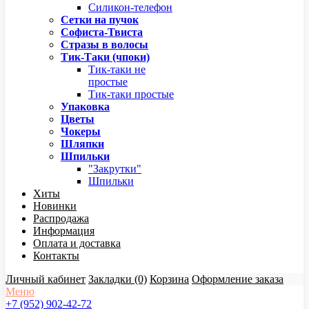
Силикон-телефон
Сетки на пучок
Софиста-Твиста
Стразы в волосы
Тик-Таки (чпоки)
Тик-таки не
простые
Тик-таки простые
Упаковка
Цветы
Чокеры
Шляпки
Шпильки
"Закрутки"
Шпильки
Хиты
Новинки
Распродажа
Информация
Оплата и доставка
Контакты
Личный кабинет
Закладки (0)
Корзина
Оформление заказа
Меню
+7 (952) 902-42-72