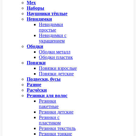
Мех
Наборы
Наушники тёплые
Невидимки
Невидимки
простые
Невидимки с
украшением
Ободки
Ободки металл
Ободки пластик
Повязки
Повязки взрослые
Повязки детские
Подвески, бусы
Разное
Расчёски
Резинки для волос
Резинки
пакетные
Резинки детские
Резинки с
пластиком
Резинки текстиль
Резинки тонкие