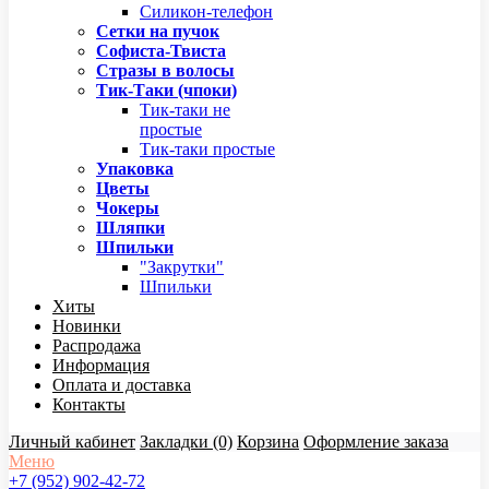
Силикон-телефон
Сетки на пучок
Софиста-Твиста
Стразы в волосы
Тик-Таки (чпоки)
Тик-таки не
простые
Тик-таки простые
Упаковка
Цветы
Чокеры
Шляпки
Шпильки
"Закрутки"
Шпильки
Хиты
Новинки
Распродажа
Информация
Оплата и доставка
Контакты
Личный кабинет
Закладки (0)
Корзина
Оформление заказа
Меню
+7 (952) 902-42-72