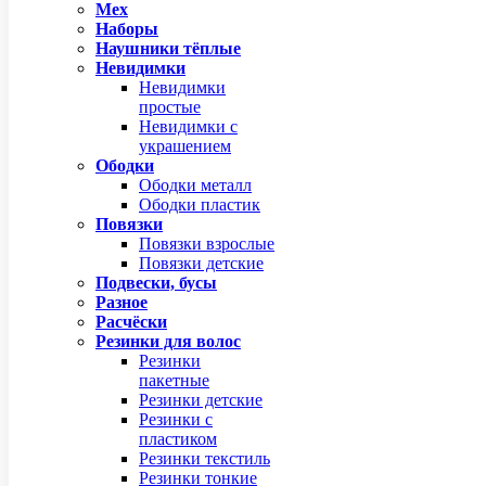
Мех
Наборы
Наушники тёплые
Невидимки
Невидимки
простые
Невидимки с
украшением
Ободки
Ободки металл
Ободки пластик
Повязки
Повязки взрослые
Повязки детские
Подвески, бусы
Разное
Расчёски
Резинки для волос
Резинки
пакетные
Резинки детские
Резинки с
пластиком
Резинки текстиль
Резинки тонкие