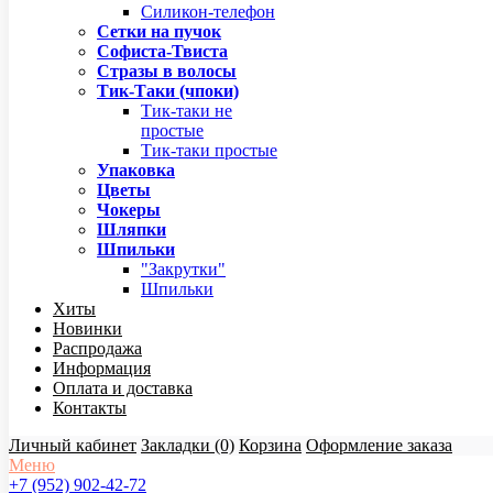
Силикон-телефон
Сетки на пучок
Софиста-Твиста
Стразы в волосы
Тик-Таки (чпоки)
Тик-таки не
простые
Тик-таки простые
Упаковка
Цветы
Чокеры
Шляпки
Шпильки
"Закрутки"
Шпильки
Хиты
Новинки
Распродажа
Информация
Оплата и доставка
Контакты
Личный кабинет
Закладки (0)
Корзина
Оформление заказа
Меню
+7 (952) 902-42-72