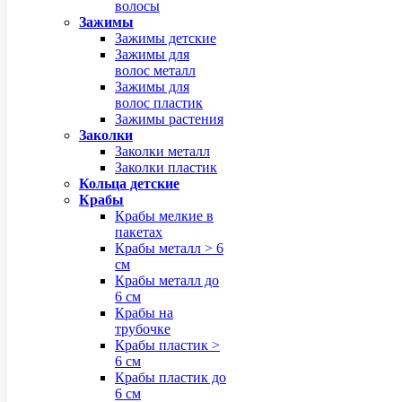
волосы
Зажимы
Зажимы детские
Зажимы для
волос металл
Зажимы для
волос пластик
Зажимы растения
Заколки
Заколки металл
Заколки пластик
Кольца детские
Крабы
Крабы мелкие в
пакетах
Крабы металл > 6
см
Крабы металл до
6 см
Крабы на
трубочке
Крабы пластик >
6 см
Крабы пластик до
6 см