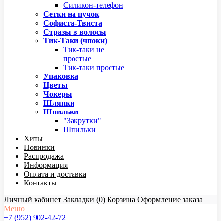
Силикон-телефон
Сетки на пучок
Софиста-Твиста
Стразы в волосы
Тик-Таки (чпоки)
Тик-таки не
простые
Тик-таки простые
Упаковка
Цветы
Чокеры
Шляпки
Шпильки
"Закрутки"
Шпильки
Хиты
Новинки
Распродажа
Информация
Оплата и доставка
Контакты
Личный кабинет
Закладки (0)
Корзина
Оформление заказа
Меню
+7 (952) 902-42-72