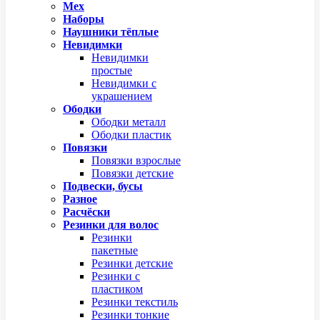
Мех
Наборы
Наушники тёплые
Невидимки
Невидимки
простые
Невидимки с
украшением
Ободки
Ободки металл
Ободки пластик
Повязки
Повязки взрослые
Повязки детские
Подвески, бусы
Разное
Расчёски
Резинки для волос
Резинки
пакетные
Резинки детские
Резинки с
пластиком
Резинки текстиль
Резинки тонкие