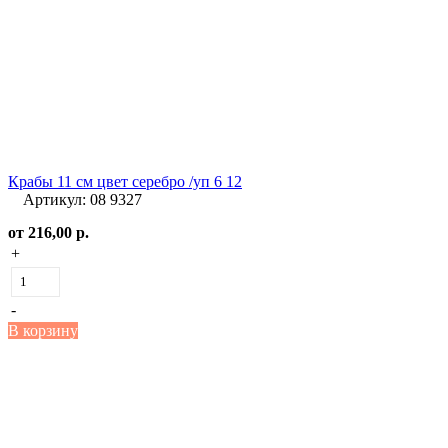
Крабы 11 см цвет серебро /уп 6 12
Артикул: 08 9327
от
216,00 р.
+
-
В корзину