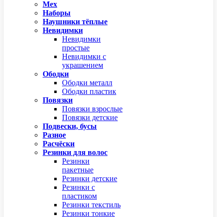
Мех
Наборы
Наушники тёплые
Невидимки
Невидимки
простые
Невидимки с
украшением
Ободки
Ободки металл
Ободки пластик
Повязки
Повязки взрослые
Повязки детские
Подвески, бусы
Разное
Расчёски
Резинки для волос
Резинки
пакетные
Резинки детские
Резинки с
пластиком
Резинки текстиль
Резинки тонкие