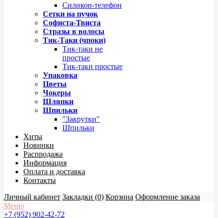
Силикон-телефон
Сетки на пучок
Софиста-Твиста
Стразы в волосы
Тик-Таки (чпоки)
Тик-таки не
простые
Тик-таки простые
Упаковка
Цветы
Чокеры
Шляпки
Шпильки
"Закрутки"
Шпильки
Хиты
Новинки
Распродажа
Информация
Оплата и доставка
Контакты
Личный кабинет
Закладки (0)
Корзина
Оформление заказа
Меню
+7 (952) 902-42-72