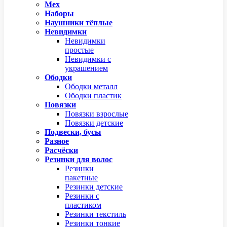
Мех
Наборы
Наушники тёплые
Невидимки
Невидимки
простые
Невидимки с
украшением
Ободки
Ободки металл
Ободки пластик
Повязки
Повязки взрослые
Повязки детские
Подвески, бусы
Разное
Расчёски
Резинки для волос
Резинки
пакетные
Резинки детские
Резинки с
пластиком
Резинки текстиль
Резинки тонкие