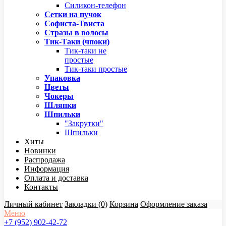
Силикон-телефон
Сетки на пучок
Софиста-Твиста
Стразы в волосы
Тик-Таки (чпоки)
Тик-таки не
простые
Тик-таки простые
Упаковка
Цветы
Чокеры
Шляпки
Шпильки
"Закрутки"
Шпильки
Хиты
Новинки
Распродажа
Информация
Оплата и доставка
Контакты
Личный кабинет
Закладки (0)
Корзина
Оформление заказа
Меню
+7 (952) 902-42-72