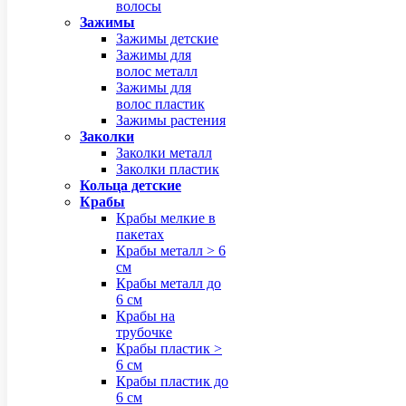
волосы
Зажимы
Зажимы детские
Зажимы для
волос металл
Зажимы для
волос пластик
Зажимы растения
Заколки
Заколки металл
Заколки пластик
Кольца детские
Крабы
Крабы мелкие в
пакетах
Крабы металл > 6
см
Крабы металл до
6 см
Крабы на
трубочке
Крабы пластик >
6 см
Крабы пластик до
6 см