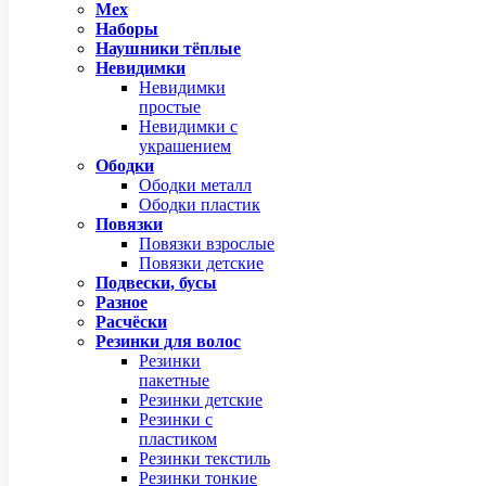
Мех
Наборы
Наушники тёплые
Невидимки
Невидимки
простые
Невидимки с
украшением
Ободки
Ободки металл
Ободки пластик
Повязки
Повязки взрослые
Повязки детские
Подвески, бусы
Разное
Расчёски
Резинки для волос
Резинки
пакетные
Резинки детские
Резинки с
пластиком
Резинки текстиль
Резинки тонкие