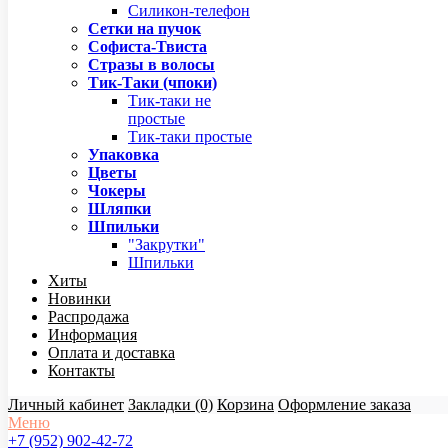
Силикон-телефон
Сетки на пучок
Софиста-Твиста
Стразы в волосы
Тик-Таки (чпоки)
Тик-таки не
простые
Тик-таки простые
Упаковка
Цветы
Чокеры
Шляпки
Шпильки
"Закрутки"
Шпильки
Хиты
Новинки
Распродажа
Информация
Оплата и доставка
Контакты
Личный кабинет
Закладки (0)
Корзина
Оформление заказа
Меню
+7 (952) 902-42-72