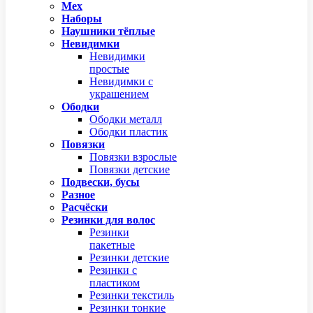
Мех
Наборы
Наушники тёплые
Невидимки
Невидимки
простые
Невидимки с
украшением
Ободки
Ободки металл
Ободки пластик
Повязки
Повязки взрослые
Повязки детские
Подвески, бусы
Разное
Расчёски
Резинки для волос
Резинки
пакетные
Резинки детские
Резинки с
пластиком
Резинки текстиль
Резинки тонкие