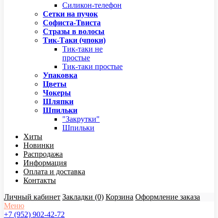
Силикон-телефон
Сетки на пучок
Софиста-Твиста
Стразы в волосы
Тик-Таки (чпоки)
Тик-таки не
простые
Тик-таки простые
Упаковка
Цветы
Чокеры
Шляпки
Шпильки
"Закрутки"
Шпильки
Хиты
Новинки
Распродажа
Информация
Оплата и доставка
Контакты
Личный кабинет
Закладки (0)
Корзина
Оформление заказа
Меню
+7 (952) 902-42-72