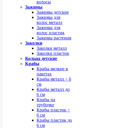
волосы
Зажимы
Зажимы детские
Зажимы для
волос металл
Зажимы для
волос пластик
Зажимы растения
Заколки
Заколки металл
Заколки пластик
Кольца детские
Крабы
Крабы мелкие в
пакетах
Крабы металл > 6
см
Крабы металл до
6 см
Крабы на
трубочке
Крабы пластик >
6 см
Крабы пластик до
6 см