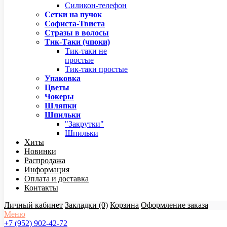
Силикон-телефон
Сетки на пучок
Софиста-Твиста
Стразы в волосы
Тик-Таки (чпоки)
Тик-таки не
простые
Тик-таки простые
Упаковка
Цветы
Чокеры
Шляпки
Шпильки
"Закрутки"
Шпильки
Хиты
Новинки
Распродажа
Информация
Оплата и доставка
Контакты
Личный кабинет
Закладки (0)
Корзина
Оформление заказа
Меню
+7 (952) 902-42-72