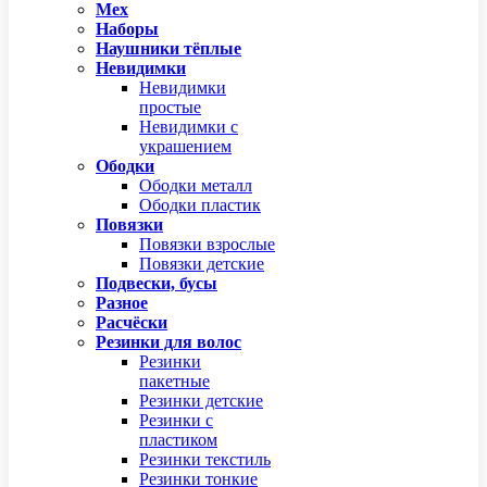
Мех
Наборы
Наушники тёплые
Невидимки
Невидимки
простые
Невидимки с
украшением
Ободки
Ободки металл
Ободки пластик
Повязки
Повязки взрослые
Повязки детские
Подвески, бусы
Разное
Расчёски
Резинки для волос
Резинки
пакетные
Резинки детские
Резинки с
пластиком
Резинки текстиль
Резинки тонкие